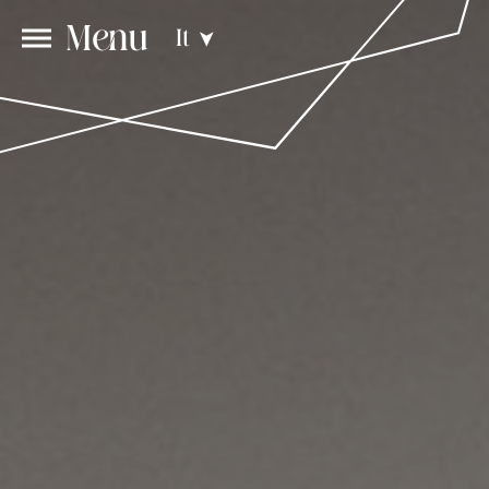
Menu
It
➤