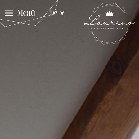
Menü
De
➤