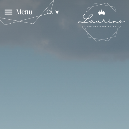
Menu
Cz
➤