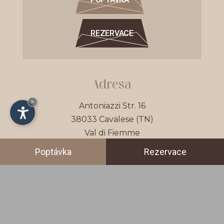
REZERVACE
Adresa
×
Antoniazzi Str. 16
38033
Cavalese
(TN)
Val di Fiemme
Trentino - Itálie
Poptávka
Rezervace
Kontaktujte
Hotel Garni Laurino of Chelodi Elisabetta & C.
DPH č.: IT01585070228
CIN: IT022050A1HCHI9U4R