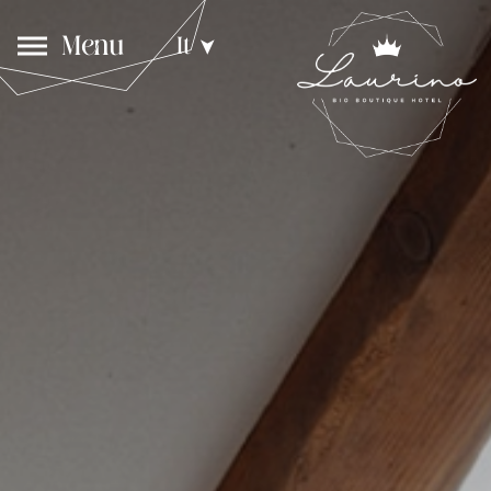
Menu
It
➤