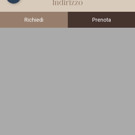
Indirizzo
Via Antoniazzi 16
Richiedi
Prenota
38033
Cavalese
(TN)
Val di Fiemme
Trentino - Italia
Contatto
Hotel Garni Laurino di Chelodi Elisabetta & C.
SAS
P.IVA: IT01585070228
CIN: IT022050A1HCHI9U4R
info@bioboutiquehotellaurino.it
+39 0462 340151
Recensioni