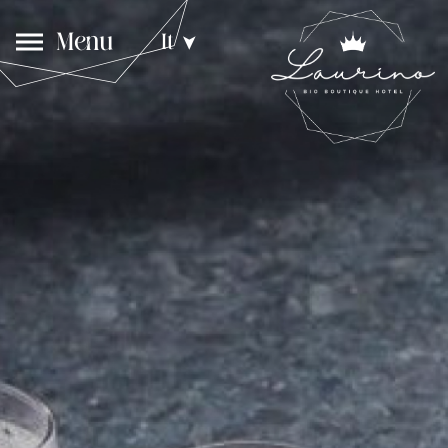
Menu
It
➤