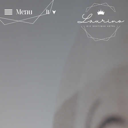
Menu
It
➤