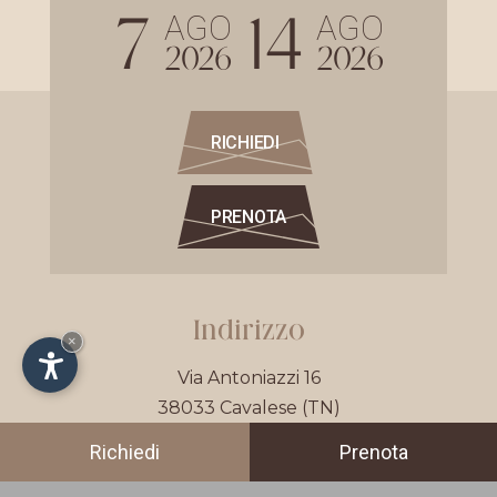
7
14
AGO
AGO
2026
2026
RICHIEDI
PRENOTA
Indirizzo
×
Via Antoniazzi 16
38033
Cavalese
(TN)
Val di Fiemme
Richiedi
Prenota
Trentino - Italia