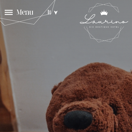
Menu
It
➤