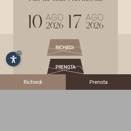
10
17
AGO
AGO
2026
2026
RICHIEDI
×
PRENOTA
Richiedi
Prenota
Indirizzo
Via Antoniazzi 16
38033
Cavalese
(TN)
Val di Fiemme