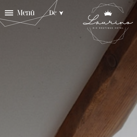
Menü
De
➤